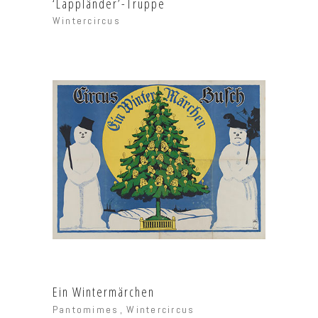
‘Lappländer’-Truppe
Wintercircus
Ein Wintermärchen
Pantomimes
Wintercircus