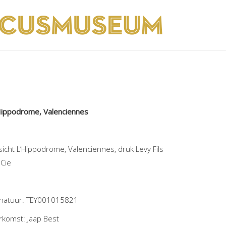
i
ppodrome, Valenciennes
sicht L’Hippodrome, Valenciennes, druk Levy Fils
 Cie
gnatuur: TEY001015821
rkomst: Jaap Best