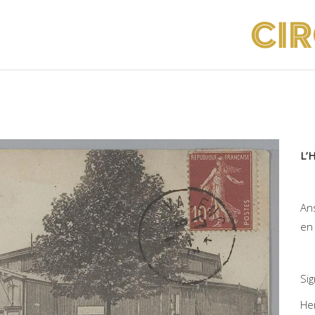
L’H
An
en
Si
He