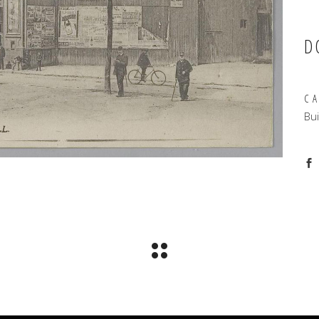
D
C
Bui