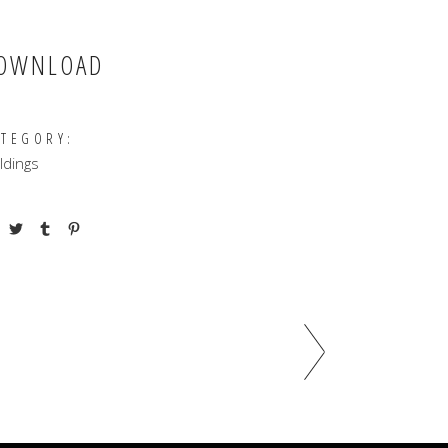
OWNLOAD
ATEGORY:
ldings