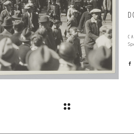
D
C
Sp