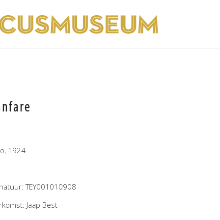
anfare
to, 1924
gnatuur: TEY001010908
rkomst: Jaap Best