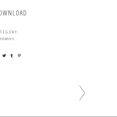
OWNLOAD
ATEGORY:
ectators