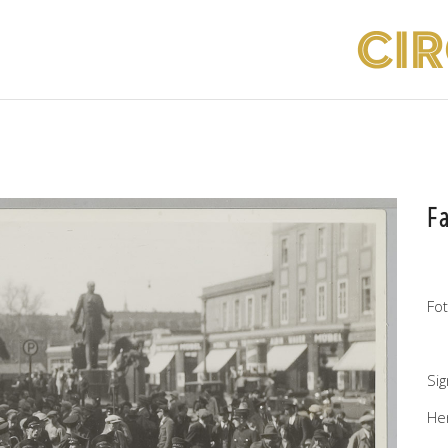
F
Fo
Si
He