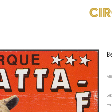
B
Aff
Si
He