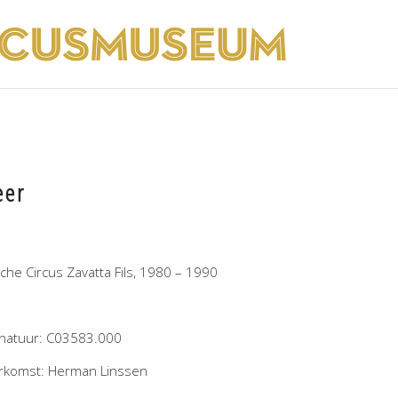
eer
iche Circus Zavatta Fils, 1980 – 1990
gnatuur: C03583.000
rkomst: Herman Linssen