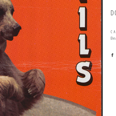
D
C
Be