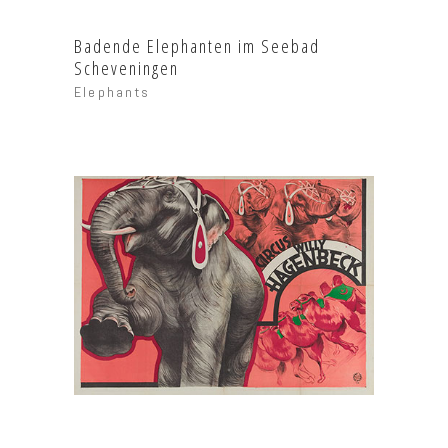
Badende Elephanten im Seebad
Scheveningen
Elephants