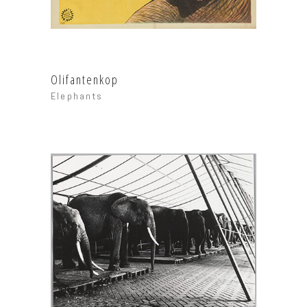
Olifantenkop
Elephants