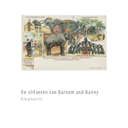
De olifanten van Barnum and Bailey
Elephants