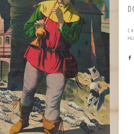
D
C
HU