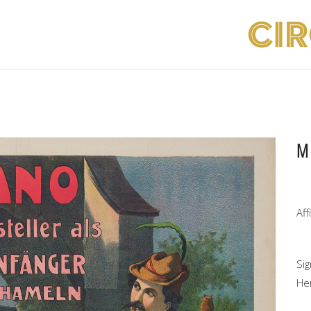
M
Af
Si
He