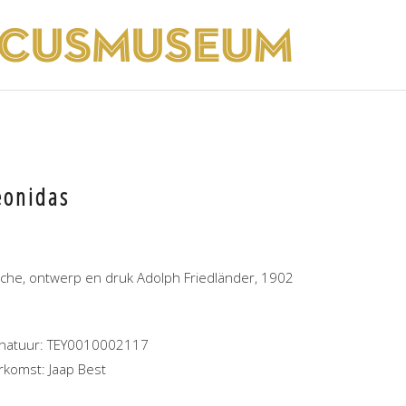
eonidas
fiche, ontwerp en druk Adolph Friedländer, 1902
gnatuur: TEY0010002117
rkomst: Jaap Best