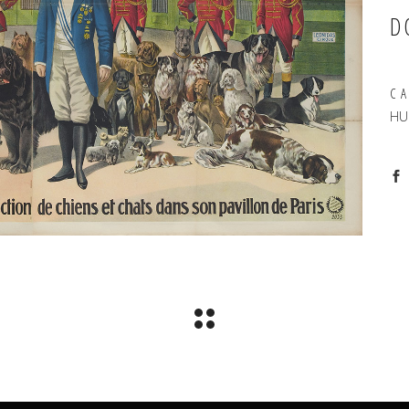
D
C
HU