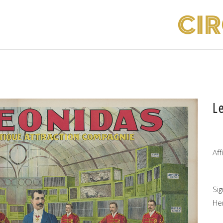
L
Af
Si
He