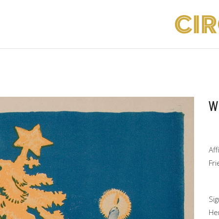
W
Af
Fr
Si
He