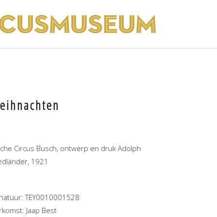
eihnachten
fiche Circus Busch, ontwerp en druk Adolph
iedländer, 1921
gnatuur: TEY0010001528
rkomst: Jaap Best