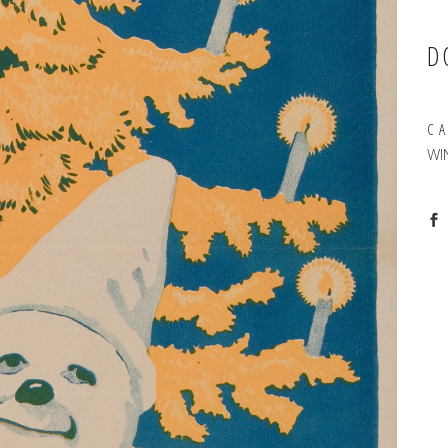
D
C
WI