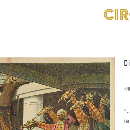
D
Af
Si
He