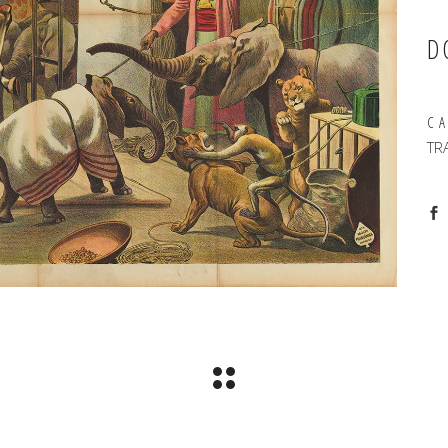
D
C
TR