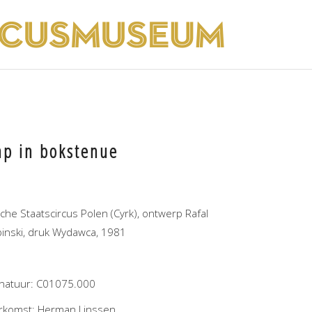
ap in bokstenue
iche Staatscircus Polen (Cyrk), ontwerp Rafal
binski, druk Wydawca, 1981
gnatuur: C01075.000
rkomst: Herman Linssen