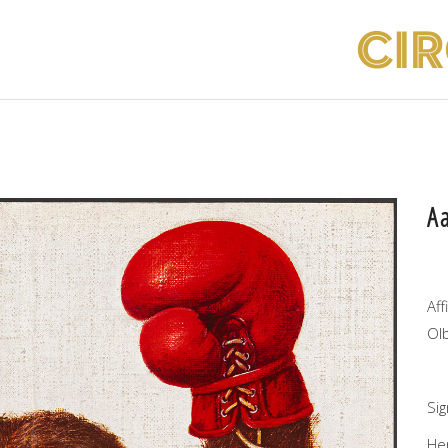
A
Aff
Ol
Si
He