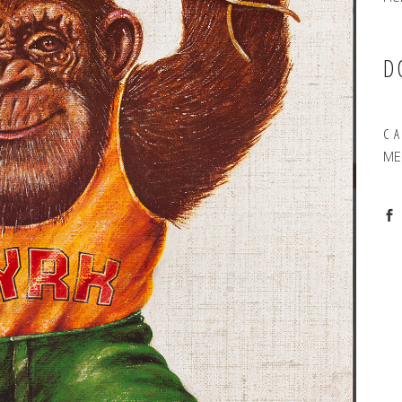
D
C
ME