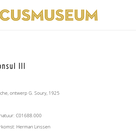
onsul III
fiche, ontwerp G. Soury, 1925
gnatuur: C01688.000
rkomst: Herman Linssen