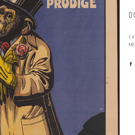
D
C
ME