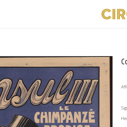
C
Af
Si
He