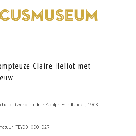
ompteuze Claire Heliot met
eeuw
fiche, ontwerp en druk Adolph Friedländer, 1903
gnatuur: TEY0010001027