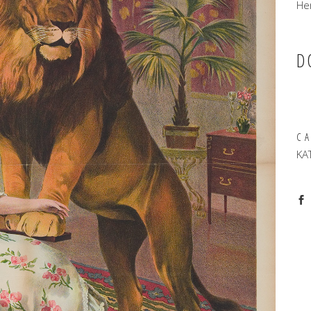
He
D
C
KA