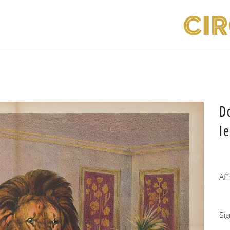
D
l
Af
Si