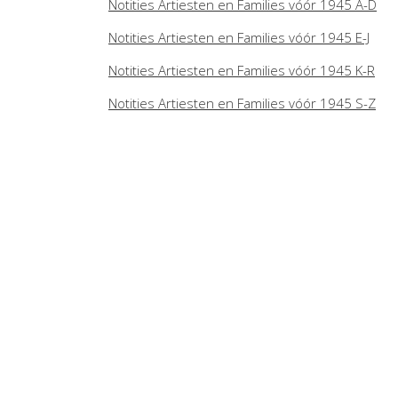
Notities Artiesten en Families vóór 1945 A-D
Notities Artiesten en Families vóór 1945 E-J
Notities Artiesten en Families vóór 1945 K-R
Notities Artiesten en Families vóór 1945 S-Z
Notities Artiesten en Families 1945-2010 A-C
Notities Artiesten en Families 1945-2010 D-J
Notities Artiesten en Families 1945-2010 K-P
Notities Artiesten en Families 1945-2010 Q-Z
Engagementen van circusartiesten in de period
Dit kaartsysteem is gedigitaliseerd en kan wor
Engagementen circusartiesten 1945-1966 A-C