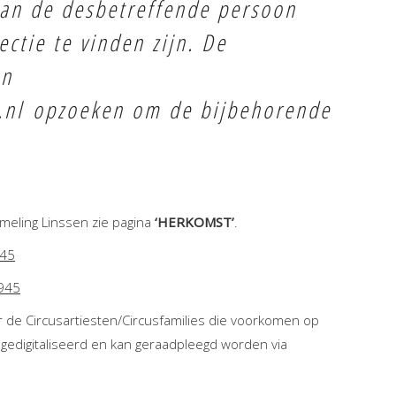
 van de desbetreffende persoon
ectie te vinden zijn. De
en
.nl
opzoeken om de bijbehorende
meling Linssen zie pagina
‘HERKOMST’
.
945
1945
r de Circusartiesten/Circusfamilies die voorkomen op
 gedigitaliseerd en kan geraadpleegd worden via